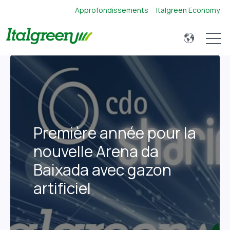
Approfondissements
Italgreen Economy
Open 
Première année pour la
nouvelle Arena da
Baixada avec gazon
artificiel