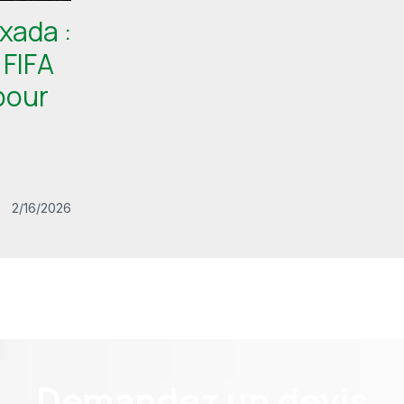
xada :
 FIFA
pour
2/16/2026
Demandez un devis