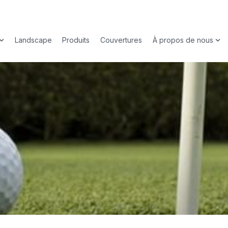
Landscape
Produits
Couvertures
À propos de nous
enu for Sport
Show submenu for Padel
Sho