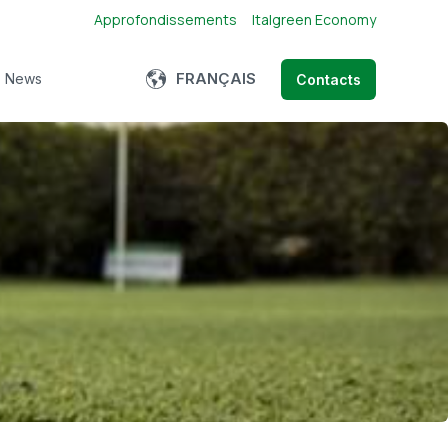
Approfondissements
Italgreen Economy
Show submenu for translations
FRANÇAIS
News
Contacts
w submenu for À propos de nous