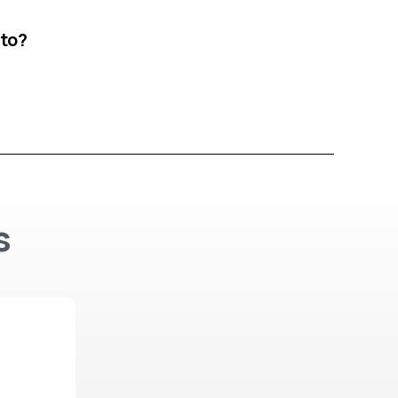
to?
s