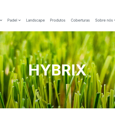
Padel
Landscape
Produtos
Coberturas
Sobre nós
Show submenu for Esporte
Show submenu for Padel
HYBRIX