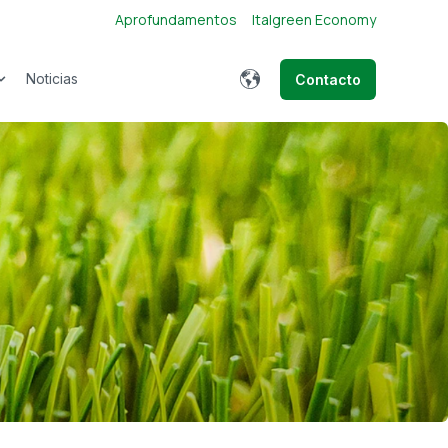
Aprofundamentos
Italgreen Economy
Show submenu for translations
Noticias
Contacto
Show submenu for Sobre nós