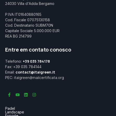
24030 Villa d'Adda Bergamo
P.IVA IT01640880165
Cod. Fiscale 07075130158
Cod. Destinatario SUBM70N
Capitale Sociale 5.000.000 EUR
REA BG 214799
Entre em contato conosco
+39 035 784178
Telefono:
Fax: +39 035 784144
contact@italgreen.it
Email:
italgreen@mailcertificata.org
PEC:
Padel
Landscape
Esporte