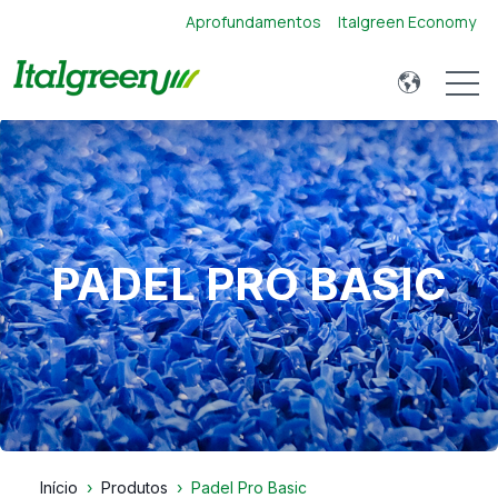
Aprofundamentos
Italgreen Economy
Open 
PADEL PRO BASIC
Início
Produtos
Padel Pro Basic