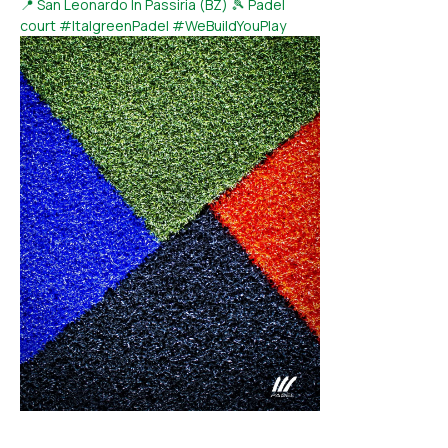
📍 San Leonardo In Passiria (BZ) 🎾 Padel
court #ItalgreenPadel #WeBuildYouPlay