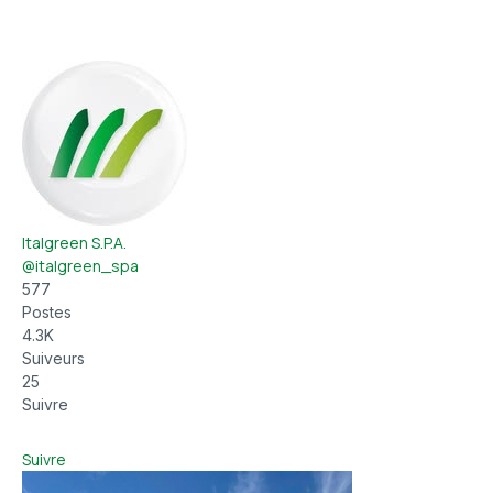
Italgreen S.P.A.
@italgreen_spa
577
Postes
4.3K
Suiveurs
25
Suivre
Suivre