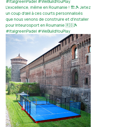
#ItalgreenPadel #WeBuildYouPlay.
L'excellence, même en Roumanie ! 🏗️🎾 Jetez
un coup d'œil à ces courts personnalisés
que nous venons de construire et d'installer
pour Inteurosport en Roumanie 🇷🇴🎾
#ItalgreenPadel #WeBuildYouPlay