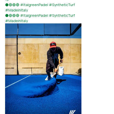
⚫🔵🟢🔴 #ItalgreenPadel #SyntheticTurf
#MadeinItaly
⚫🔵🟢🔴 #ItalgreenPadel #SyntheticTurf
#MadeinItaly