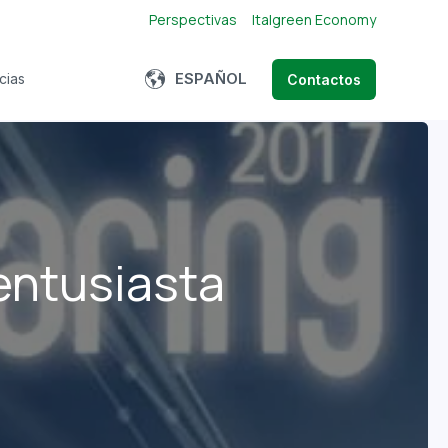
Perspectivas
Italgreen Economy
Show submenu for translations
ESPAÑOL
cias
Contactos
bmenu for About us
entusiasta