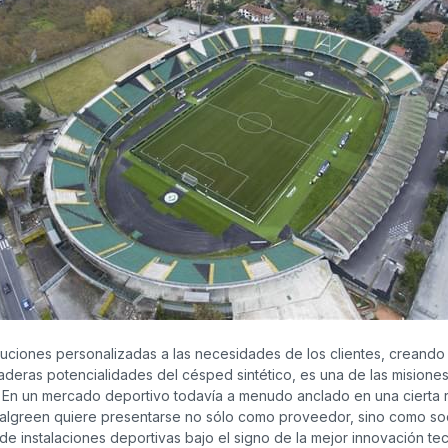
ciones personalizadas a las necesidades de los clientes, creando
daderas potencialidades del césped sintético, es una de las misione
 En un mercado deportivo todavía a menudo anclado en una cierta re
Italgreen quiere presentarse no sólo como proveedor, sino como so
 de instalaciones deportivas bajo el signo de la mejor innovación te