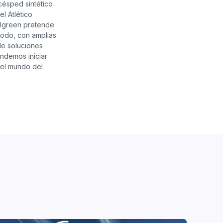
césped sintético
l Atlético
talgreen pretende
todo, con amplias
de soluciones
endemos iniciar
del mundo del