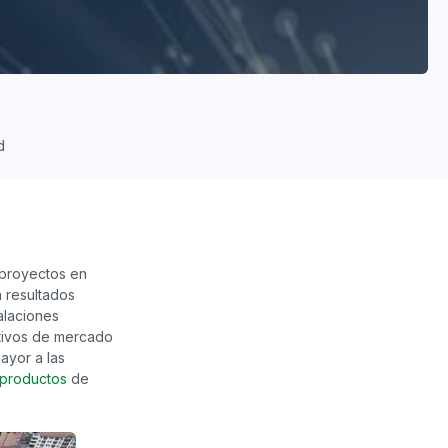
d
 proyectos en
n resultados
alaciones
etivos de mercado
ayor a las
productos
de