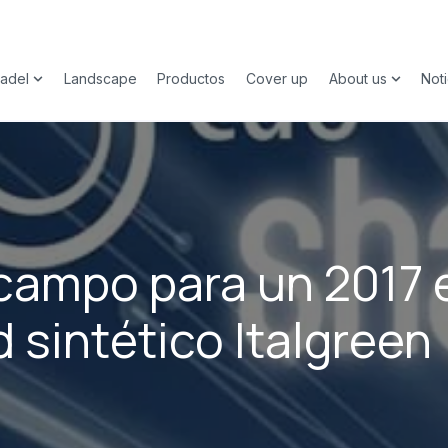
adel
Landscape
Productos
Cover up
About us
Noti
submenu for Deporte
Show submenu for Padel
Show su
campo para un 2017 
 sintético Italgreen