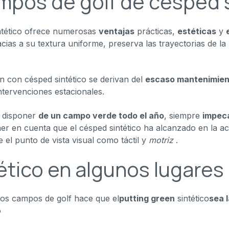
mpos de golf de césped 
ntético ofrece numerosas
ventajas
prácticas,
estéticas
y
acias a su textura uniforme, preserva las trayectorias de la
ón con césped sintético se derivan del
escaso mantenimien
intervenciones estacionales.
e disponer
de un campo verde todo el año
, siempre
impec
er en cuenta que el césped sintético ha alcanzado en la a
de el punto de vista visual como táctil y
motriz
.
tético en algunos lugares
los campos de golf hace que el
putting green
sintético
sea 
o