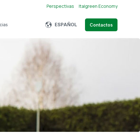
Perspectivas
Italgreen Economy
Show submenu for translations
ESPAÑOL
cias
Contactos
bmenu for About us