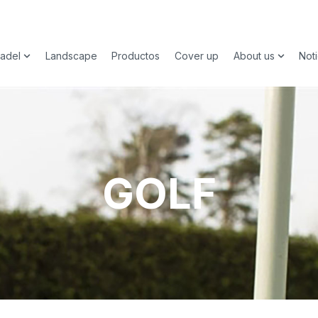
adel
Landscape
Productos
Cover up
About us
Noti
submenu for Deporte
Show submenu for Padel
Show su
GOLF