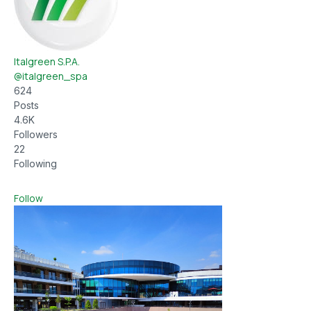
Italgreen S.P.A.
@italgreen_spa
624
Posts
4.6K
Followers
22
Following
Follow