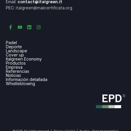
contact@italgreen.it
Email:
italgreen@mailcertificata.org
PEC:
Padel
Deporte
Landscape
Cover up
Italgreen Economy
Productos
Empresa
Referencias
Noticias
Información detallada
Whistleblowing
Privacy
Cookie
Yourbiz - Demand generation
©2025 All rights reserved |
/
|