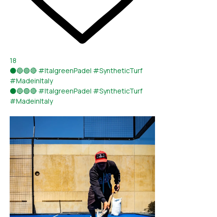
18
⚫🔵🟢🔴 #ItalgreenPadel #SyntheticTurf
#MadeinItaly
⚫🔵🟢🔴 #ItalgreenPadel #SyntheticTurf
#MadeinItaly