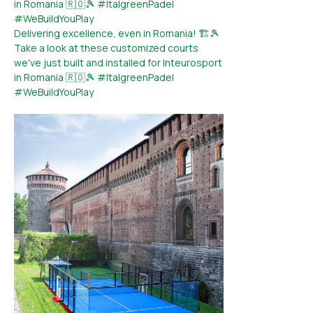
in Romania 🇷🇴🎾 #ItalgreenPadel
#WeBuildYouPlay
Delivering excellence, even in Romania! 🏗️🎾
Take a look at these customized courts
we've just built and installed for Inteurosport
in Romania 🇷🇴🎾 #ItalgreenPadel
#WeBuildYouPlay