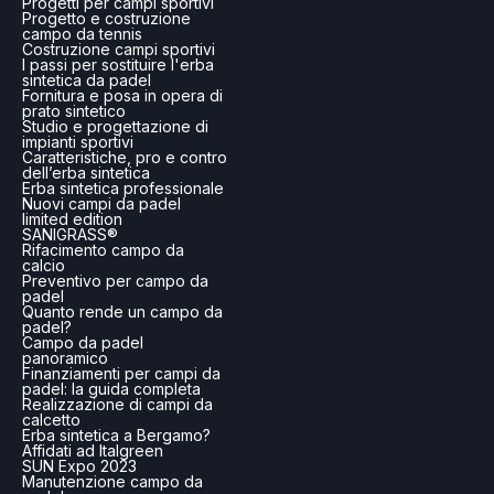
Progetti per campi sportivi
Progetto e costruzione
campo da tennis
Costruzione campi sportivi
I passi per sostituire l'erba
sintetica da padel
Fornitura e posa in opera di
prato sintetico
Studio e progettazione di
impianti sportivi
Caratteristiche, pro e contro
dell’erba sintetica
Erba sintetica professionale
Nuovi campi da padel
limited edition
SANIGRASS®
Rifacimento campo da
calcio
Preventivo per campo da
padel
Quanto rende un campo da
padel?
Campo da padel
panoramico
Finanziamenti per campi da
padel: la guida completa
Realizzazione di campi da
calcetto
Erba sintetica a Bergamo?
Affidati ad Italgreen
SUN Expo 2023
Manutenzione campo da