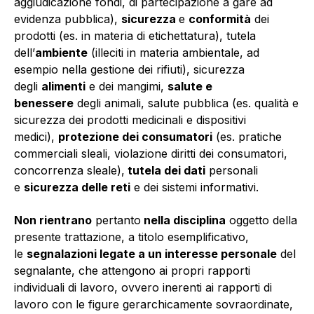
aggiudicazione fondi, di partecipazione a gare ad
evidenza pubblica),
sicurezza
e
conformità
dei
prodotti (es. in materia di etichettatura), tutela
dell’
ambiente
(illeciti in materia ambientale, ad
esempio nella gestione dei rifiuti), sicurezza
degli
alimenti
e dei mangimi,
salute e
benessere
degli animali, salute pubblica (es. qualità e
sicurezza dei prodotti medicinali e dispositivi
medici),
protezione dei consumatori
(es. pratiche
commerciali sleali, violazione diritti dei consumatori,
concorrenza sleale),
tutela dei dati
personali
e
sicurezza delle reti
e dei sistemi informativi.
Non rientrano
pertanto
nella disciplina
oggetto della
presente trattazione, a titolo esemplificativo,
le
segnalazioni legate a un interesse personale
del
segnalante, che attengono ai propri rapporti
individuali di lavoro, ovvero inerenti ai rapporti di
lavoro con le figure gerarchicamente sovraordinate,