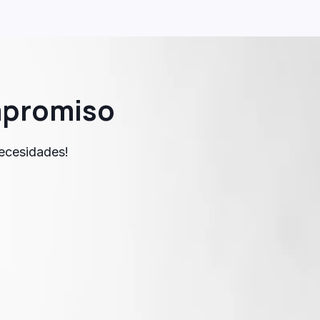
mpromiso
necesidades!