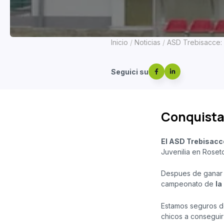
Inicio
Noticias
ASD Trebisacce: a
Seguici su
Conquista
El ASD Trebisacc
Juvenilia en Roseto
Despues de ganar e
campeonato de
la
Estamos seguros d
chicos a conseguir