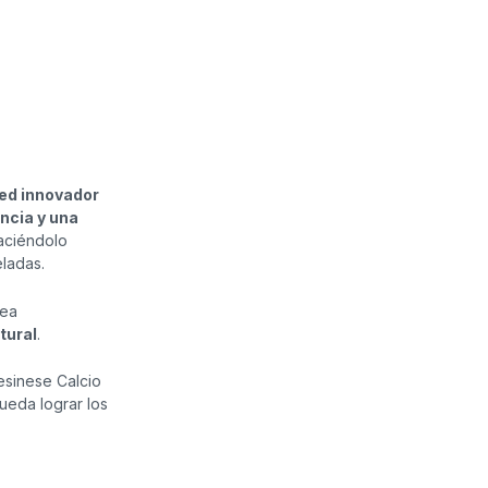
ed innovador
encia y una
haciéndolo
eladas.
rea
tural
.
esinese Calcio
ueda lograr los