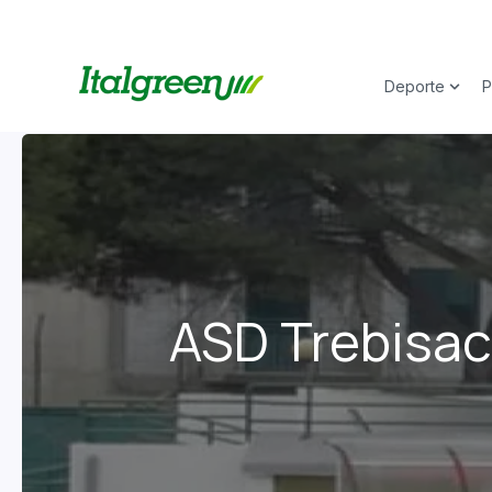
Deporte
P
Show 
ASD Trebisacc