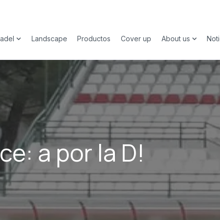
adel
Landscape
Productos
Cover up
About us
Noti
submenu for Deporte
Show submenu for Padel
Show su
e: a por la D!