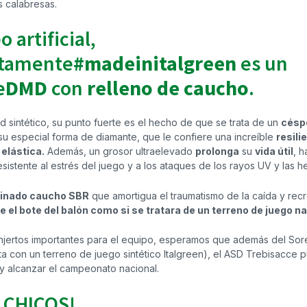
as calabresas.
 artificial,
tamente
#madeinitalgreen
es
un
e
DMD
con
relleno de caucho
.
d sintético, su punto fuerte es el hecho de que se trata de un
césp
su especial forma de diamante, que le confiere una increíble
resili
elástica.
Además, un grosor ultraelevado
prolonga
su
vida útil
, 
istente al estrés del juego y a los ataques de los rayos UV y las h
finado caucho SBR
que
amortigua el traumatismo de la caída y rec
el bote del balón como si se tratara de un terreno de juego na
injertos importantes para el equipo, esperamos que además del Sor
a con un terreno de juego sintético Italgreen), el ASD Trebisacce p
y alcanzar el campeonato nacional.
 CHICOS!