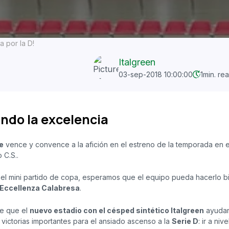
 por la D!
Italgreen
03-sep-2018 10:00:00
1
min. re
ndo la excelencia
e
vence y convence a la afición en el estreno de la temporada en el
 C.S..
l mini partido de copa, esperamos que el equipo pueda hacerlo bi
 Eccellenza Calabresa
.
e que el
nuevo estadio con el césped sintético Italgreen
ayuda
 victorias importantes para el ansiado ascenso a la
Serie D
: ir a ni