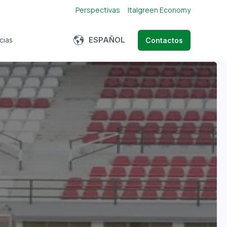
Perspectivas
Italgreen Economy
Show submenu for translations
ESPAÑOL
cias
Contactos
bmenu for About us