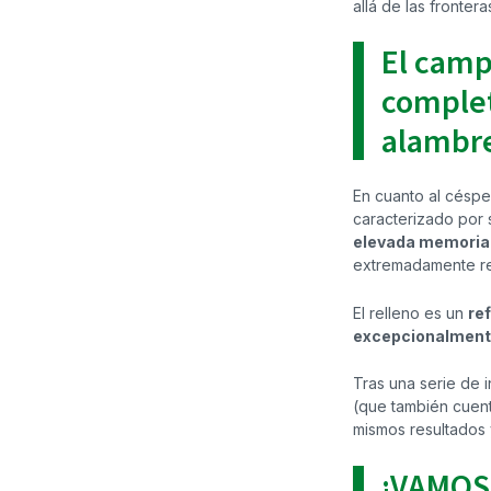
allá de las fronter
El campo
comple
alambr
En cuanto al céspe
caracterizado
por 
elevada memoria 
extremadamente res
El relleno es un
re
excepcionalmente 
Tras una serie de 
(que también cuent
mismos resultados 
¡VAMOS