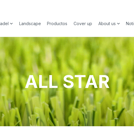
adel
Landscape
Productos
Cover up
About us
Noti
submenu for Deporte
Show submenu for Padel
Show su
ALL STAR