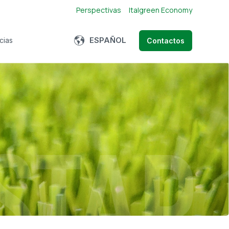
Perspectivas
Italgreen Economy
Show submenu for translations
ESPAÑOL
cias
Contactos
bmenu for About us