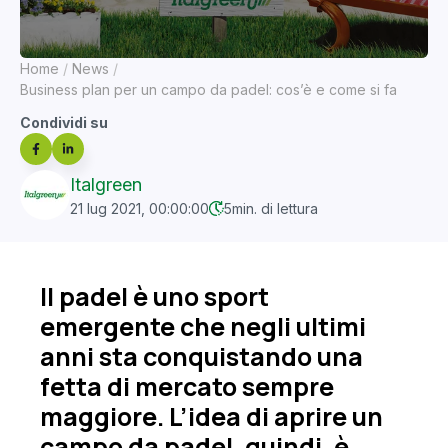
Home
News
Business plan per un campo da padel: cos’è e come si fa
Condividi su
Italgreen
21 lug 2021, 00:00:00
5
min. di lettura
Il padel è uno sport
emergente che negli ultimi
anni sta conquistando una
fetta di mercato sempre
maggiore. L’idea di aprire un
campo da padel, quindi, è