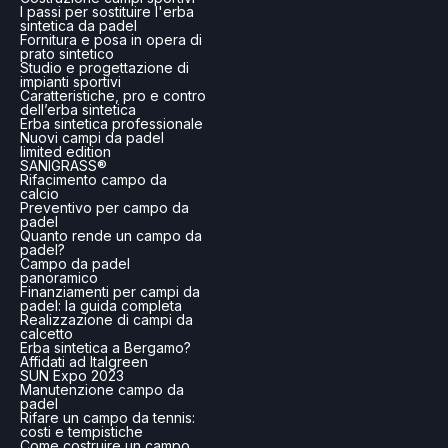
I passi per sostituire l'erba
sintetica da padel
Fornitura e posa in opera di
prato sintetico
Studio e progettazione di
impianti sportivi
Caratteristiche, pro e contro
dell’erba sintetica
Erba sintetica professionale
Nuovi campi da padel
limited edition
SANIGRASS®
Rifacimento campo da
calcio
Preventivo per campo da
padel
Quanto rende un campo da
padel?
Campo da padel
panoramico
Finanziamenti per campi da
padel: la guida completa
Realizzazione di campi da
calcetto
Erba sintetica a Bergamo?
Affidati ad Italgreen
SUN Expo 2023
Manutenzione campo da
padel
Rifare un campo da tennis:
costi e tempistiche
Come costruire un campo