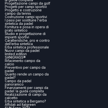
Progettazione campi da golf
Progetti per campi sportivi
Progetto e costruzione
campo da tennis
Costruzione campi sportivi
I passi per sostituire l'erba
sintetica da padel
Fornitura e posa in opera di
prato sintetico
Studio e progettazione di
impianti sportivi
Caratteristiche, pro e contro
dell’erba sintetica
Erba sintetica professionale
Nuovi campi da padel
limited edition
SANIGRASS®
Rifacimento campo da
calcio
Preventivo per campo da
padel
Quanto rende un campo da
padel?
Campo da padel
panoramico
Finanziamenti per campi da
padel: la guida completa
Realizzazione di campi da
calcetto
Erba sintetica a Bergamo?
Affidati ad Italgreen
SUN Expo 2023