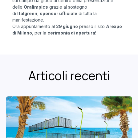
sul campo da gioco al centro della presentazione
delle
Oralimpics
grazie al sostegno
di
Italgreen
,
sponsor ufficiale
di tutta la
manifestazione.
Ora appuntamento al
29 giugno
presso il sito
Arexpo
di Milano
, per la
cerimonia di apertura
!
Articoli recenti