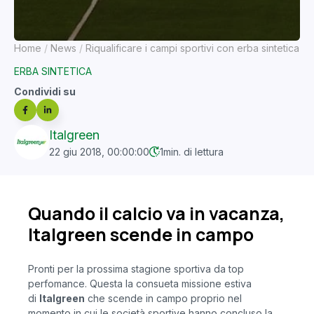
Home
News
Riqualificare i campi sportivi con erba sintetica
ERBA SINTETICA
Condividi su
Italgreen
22 giu 2018, 00:00:00
1
min. di lettura
Quando il calcio va in vacanza,
Italgreen scende in campo
Pronti per la prossima stagione sportiva da top
perfomance. Questa la consueta missione estiva
di
Italgreen
che scende in campo proprio nel
momento in cui le società sportive hanno concluso la