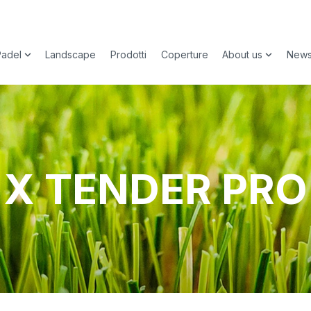
Padel
Landscape
Prodotti
Coperture
About us
New
submenu for Sport
Show submenu for Padel
Show sub
X TENDER PRO