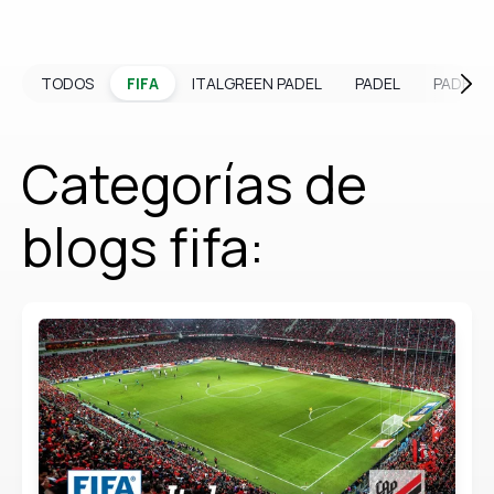
TODOS
FIFA
ITALGREEN PADEL
PADEL
PADEL 
Categorías de
blogs fifa: