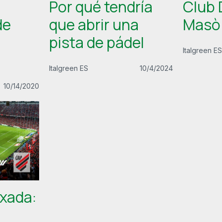
Por qué tendría
Club 
de
que abrir una
Masò 
pista de pádel
Italgreen ES
Italgreen ES
10/4/2024
10/14/2020
ixada: