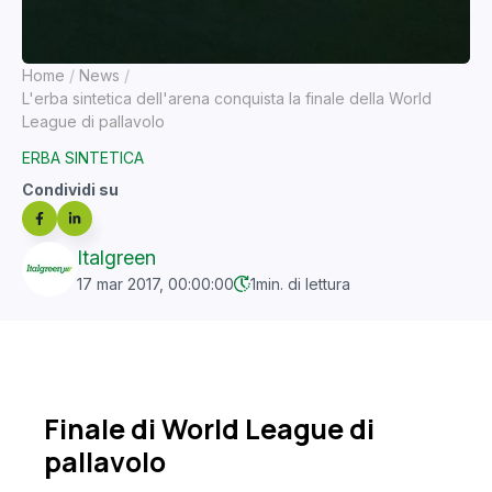
Home
News
L'erba sintetica dell'arena conquista la finale della World
League di pallavolo
ERBA SINTETICA
Condividi su
Italgreen
17 mar 2017, 00:00:00
1
min. di lettura
Finale di World League di
pallavolo