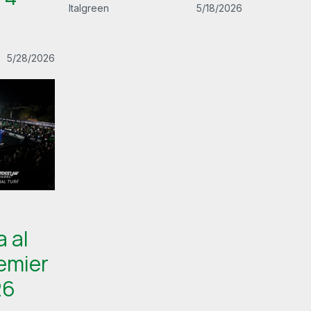
Italgreen
5/18/2026
5/28/2026
 al
emier
26