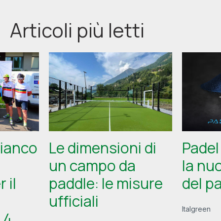
Articoli più letti
fianco
Le dimensioni di
Padel
un campo da
la nu
 il
paddle: le misure
del p
ufficiali
Italgreen
 4