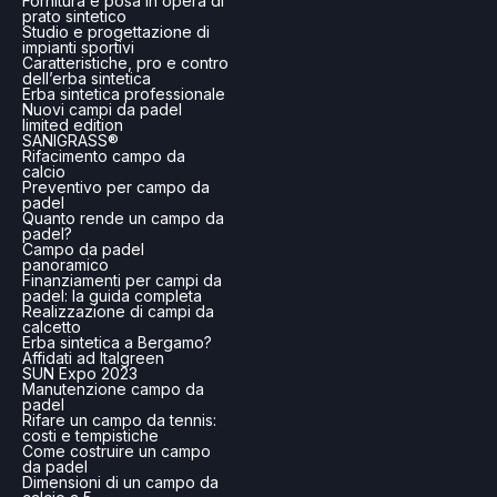
Fornitura e posa in opera di
prato sintetico
Studio e progettazione di
impianti sportivi
Caratteristiche, pro e contro
dell’erba sintetica
Erba sintetica professionale
Nuovi campi da padel
limited edition
SANIGRASS®
Rifacimento campo da
calcio
Preventivo per campo da
padel
Quanto rende un campo da
padel?
Campo da padel
panoramico
Finanziamenti per campi da
padel: la guida completa
Realizzazione di campi da
calcetto
Erba sintetica a Bergamo?
Affidati ad Italgreen
SUN Expo 2023
Manutenzione campo da
padel
Rifare un campo da tennis:
costi e tempistiche
Come costruire un campo
da padel
Dimensioni di un campo da